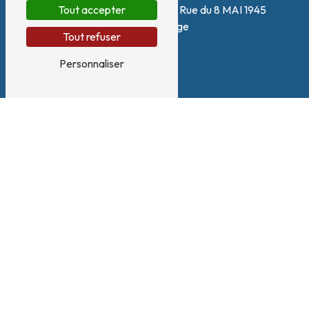
180 Zone artisanale Le Plan, Rue du 8 MAI 1945
Tout accepter
38140 Renage
Tout refuser
Personnaliser
Téléphone
04 58 17 09 90
E-mail
contact@vlinnovations.fr
Nous intervenons sur ces villes