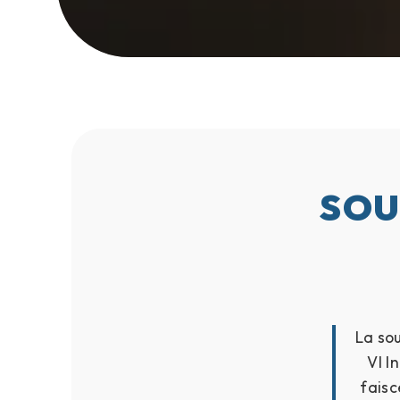
SOU
La sou
Vl I
faisc