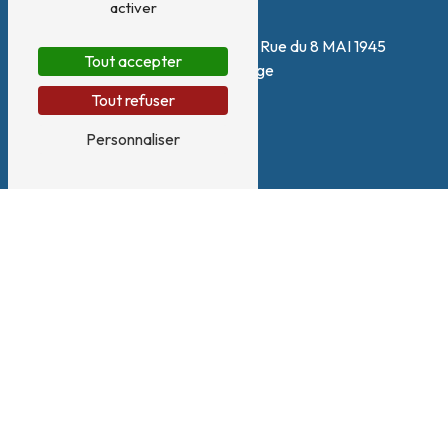
activer
Adresse
180 Zone artisanale Le Plan, Rue du 8 MAI 1945
Tout accepter
38140 Renage
Tout refuser
Personnaliser
Téléphone
04 58 17 09 90
E-mail
contact@vlinnovations.fr
Nous intervenons sur ces villes