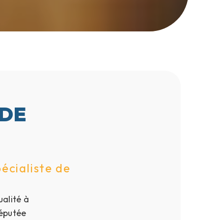
 DE
écialiste de
ualité à
réputée