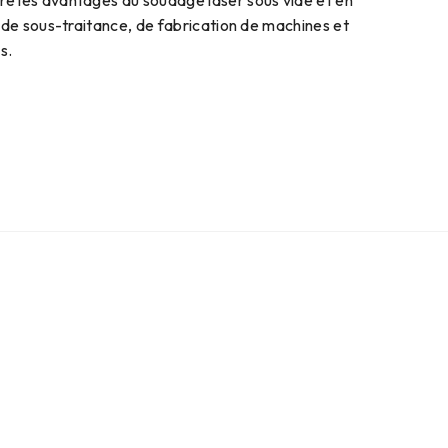
re les avantages du soudage laser sous vide et en
és de sous-traitance, de fabrication de machines et
s.