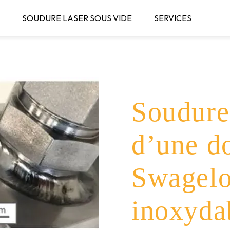
SOUDURE LASER SOUS VIDE
SERVICES
S ?
CON
Soudure 
d’une d
Swagelo
inoxyda