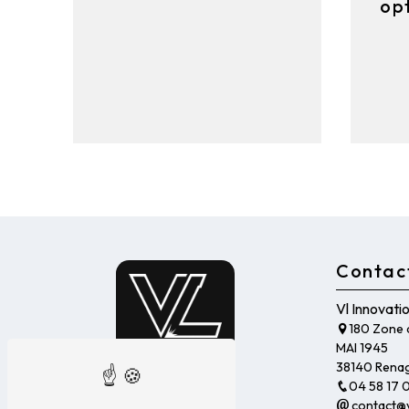
op
Contac
Vl Innovati
180 Zone a
MAI 1945
38140 Rena
04 58 17 
contact@v