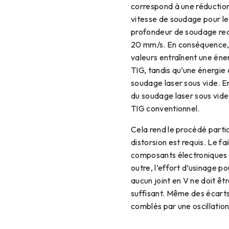
correspond à une réduction 
vitesse de soudage pour le
profondeur de soudage requ
20 mm/s. En conséquence, 
valeurs entraînent une éne
TIG, tandis qu’une énergi
soudage laser sous vide. En
du soudage laser sous vide
TIG conventionnel.
Cela rend le procédé part
distorsion est requis. Le f
composants électroniques 
outre, l’effort d’usinage po
aucun joint en V ne doit êt
suffisant. Même des écarts
comblés par une oscillation