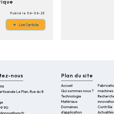
tique
Publié le 06-06-25
Lire l'article
tez-nous
Plan du site
Accueil
Fabricati
ons
Qui sommes nous ?
machines
rtisanale Le Plan, Rue du 8
Technologie
Recherch
Matériaux
innovatio
ge
Domaines
Contrôle
09 90
d'application
Actualités
linnovations.fr