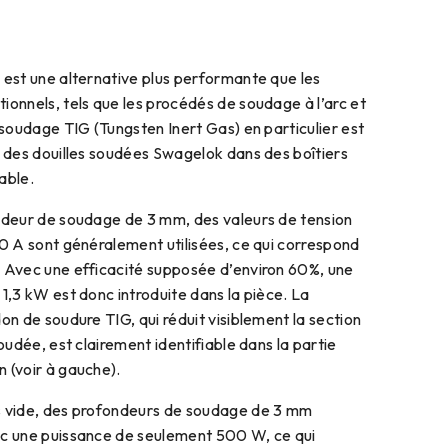
 est une alternative plus performante que les
ionnels, tels que les procédés de soudage à l’arc et
 soudage TIG (Tungsten Inert Gas) en particulier est
r des douilles soudées Swagelok dans des boîtiers
able.
ndeur de soudage de 3 mm, des valeurs de tension
00 A sont généralement utilisées, ce qui correspond
 Avec une efficacité supposée d’environ 60%, une
1,3 kW est donc introduite dans la pièce. La
on de soudure TIG, qui réduit visiblement la section
soudée, est clairement identifiable dans la partie
 (voir à gauche).
s vide, des profondeurs de soudage de 3 mm
ec une puissance de seulement 500 W, ce qui