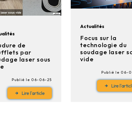
Actualités
ualités
Focus sur la
technologie du
udure de
soudage laser s
ufflets par
vide
udage laser sous
de
Publié le 06-
Publié le 06-06-25
Lire l'artic
Lire l'article
« Précédent
1
2
Suivant »