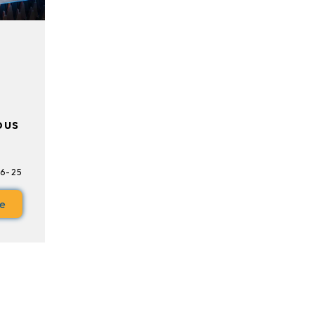
ous
06-25
le