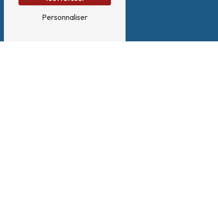
Personnaliser
Téléphone
04 58 17 09 90
E-mail
contact@vlinnovations.fr
Nous intervenons sur ces villes