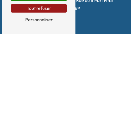
180 Zone artisanale Le Plan, Rue du 8 MAI 1945
38140 Renage
Tout refuser
Personnaliser
Téléphone
04 58 17 09 90
E-mail
contact@vlinnovations.fr
Nous intervenons sur ces villes