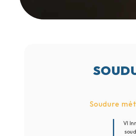
SOUDU
Soudure méta
Vl In
soud