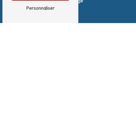
38140 Renage
Personnaliser
Téléphone
04 58 17 09 90
E-mail
contact@vlinnovations.fr
Nous intervenons sur ces villes