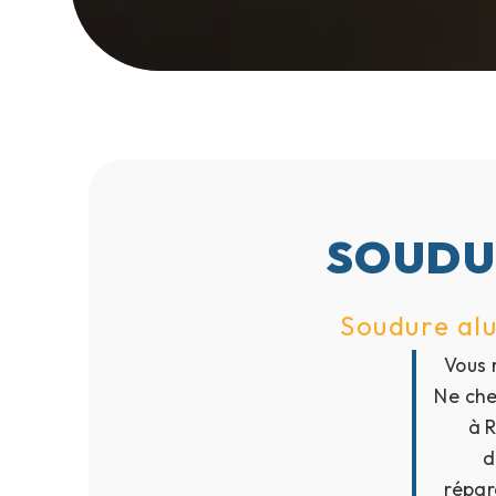
SOUDUR
Soudure alu
Vous 
Ne cher
à R
d
répar