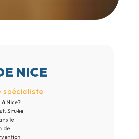
DE NICE
 spécialiste
 à Nice?
ut. Située
ans le
n de
rvention