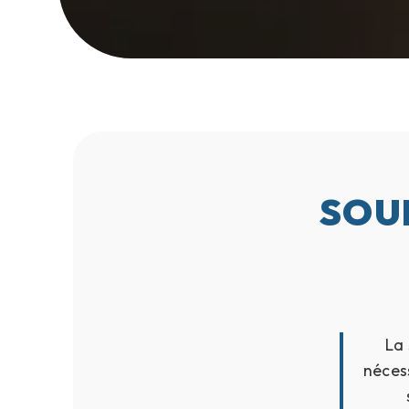
SOU
La 
nécess