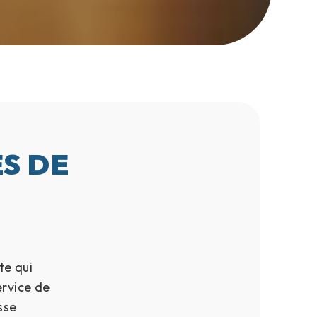
S DE
te qui
ervice de
sse